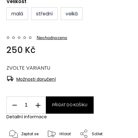
Velikost
malá
střední
velká
Neohodnoceno
250 Kč
ZVOLTE VARIANTU
Možnosti doručení
PŘIDAT DO KOŠÍKU
Detailní informace
Zeptat se
Hlídat
Sdílet