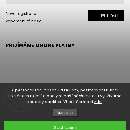
Nová registrace
Přihlásit
Zapomenuté heslo
se
PŘIJÍMÁME ONLINE PLATBY
K personalizaci obsahu a reklam, poskytování funkcí
sociálních médií a analýze naší návštěvnosti využíváme
soubory cookies. Více informací
zde
.
Nastavení
Copyright 2026
MALLER
. Všechna práva vyhrazena.
Upravit nastavení cookies
Souhlasím
Grafický návrh vytvořil a nakódoval
Shoptak.cz