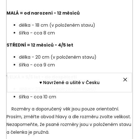
MALÁ = o
d narození - 12 měsíců
délka - 18 cm (v položeném stavu)
šířka - cca 8 cm
STŘEDNÍ =
12 měsíců - 4/5 let
délka - 20 cm (v položeném stavu)
šířka - cca 9 cm
VELKÁ = 5/6 let - do dospělosti
♥︎ Navržené a ušité v Česku
délka - 23 cm (v položeném stavu)
šířka - cca 10 cm
Rozměry a doporučený věk jsou pouze orientační.
Prosím, změřte obvod hlavy a dle rozměru zvolte velikost.
Nezapomeňte, že psané rozměry jsou v položeném stavu
a čelenka je pružná.