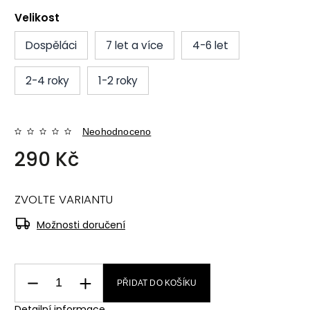
Velikost
Dospěláci
7 let a více
4-6 let
2-4 roky
1-2 roky
Neohodnoceno
290 Kč
ZVOLTE VARIANTU
Možnosti doručení
PŘIDAT DO KOŠÍKU
Detailní informace