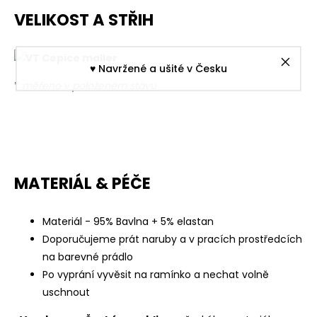
VELIKOST A STŘIH
♥︎ Navržené a ušité v Česku
*
měřeno v položeném stavu
MATERIÁL & PÉČE
Materiál - 95% Bavlna + 5% elastan
Doporučujeme prát naruby a v pracích prostředcích
na barevné prádlo
Po vyprání vyvěsit na ramínko a nechat volně
uschnout