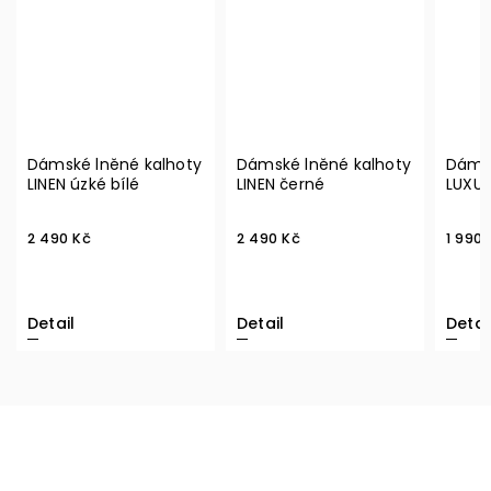
Dámské lněné kalhoty
Dámské lněné kalhoty
Dámsk
LINEN úzké bílé
LINEN černé
LUXUR
2 490 Kč
2 490 Kč
1 990 
Detail
Detail
Detai