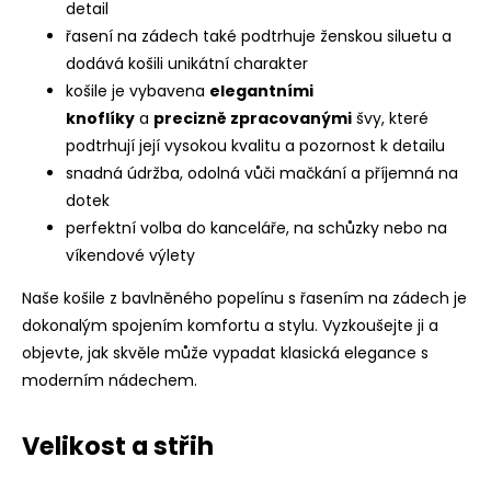
detail
řasení na zádech také podtrhuje ženskou siluetu a
dodává košili unikátní charakter
košile je vybavena
elegantními
knoflíky
a
precizně zpracovanými
švy, které
podtrhují její vysokou kvalitu a pozornost k detailu
snadná údržba, odolná vůči mačkání a příjemná na
dotek
perfektní volba do kanceláře, na schůzky nebo na
víkendové výlety
Naše košile z bavlněného popelínu s řasením na zádech je
dokonalým spojením komfortu a stylu. Vyzkoušejte ji a
objevte, jak skvěle může vypadat klasická elegance s
moderním nádechem.
Velikost a střih