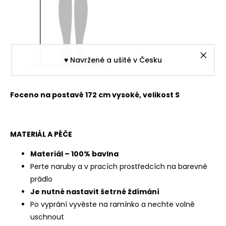
♥︎ Navržené a ušité v Česku
Foceno na postavě 172 cm vysoké, velikost S
MATERIÁL A PÉČE
Materiál – 100% bavlna
Perte naruby a v pracích prostředcích na barevné
prádlo
Je nutné nastavit šetrné ždímání
Po vyprání vyvěste na ramínko a nechte volně
uschnout