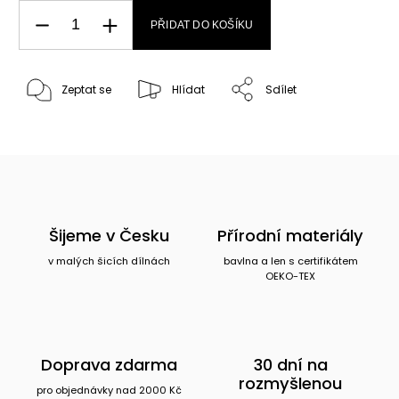
PŘIDAT DO KOŠÍKU
Zeptat se
Hlídat
Sdílet
Šijeme v Česku
Přírodní materiály
v malých šicích dílnách
bavlna a len s certifikátem
OEKO-TEX
Doprava zdarma
30 dní na
rozmyšlenou
pro objednávky nad 2000 Kč