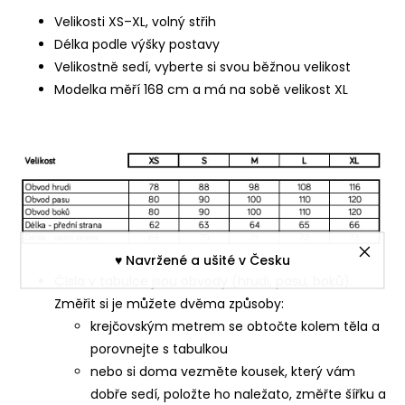
Velikosti XS–XL, volný střih
Délka podle výšky postavy
Velikostně sedí, vyberte si svou běžnou velikost
Modelka měří 168 cm a má na sobě velikost XL
♥︎ Navržené a ušité v Česku
Čísla v tabulce jsou obvody (hrudi, pasu, boků).
Změřit si je můžete dvěma způsoby:
krejčovským metrem se obtočte kolem těla a
porovnejte s tabulkou
nebo si doma vezměte kousek, který vám
dobře sedí, položte ho naležato, změřte šířku a