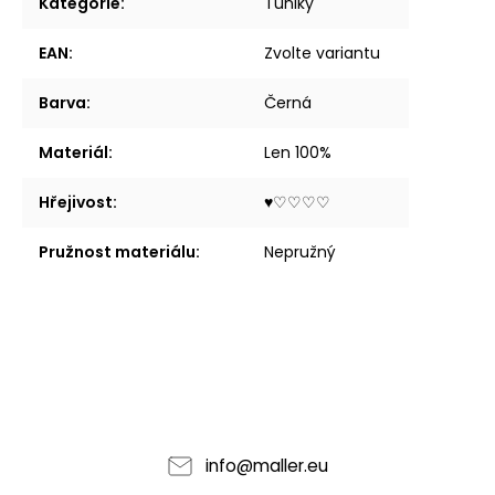
Kategorie
:
Tuniky
EAN
:
Zvolte variantu
Barva
:
Černá
Materiál
:
Len 100%
Hřejivost
:
♥︎♡♡♡♡
Pružnost materiálu
:
Nepružný
info
@
maller.eu