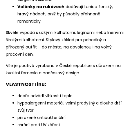
Volánky na rukávech
dodávají tunice ženský,
hravý nádech, aniž by působily přehnaně
romanticky.
Skvěle vypadá s úzkými kalhotami, legínami nebo lněnými
širokými kalhotami. Stylový základ pro pohodlný a
přirozený outfit – do města, na dovolenou i na volný
pracovní den.
Vše je poctivě vyrobeno v České republice s důrazem na
kvalitní řemeslo a nadčasový design.
VLASTNOSTI lnu:
dobře odvádí vlhkost i teplo
hypoalergenní materiál, velmi prodyšný a dlouho drží
svůj tvar
přirozeně antibakteriální
chrání proti UV záření