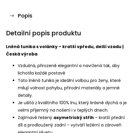
Popis
Detailní popis produktu
Lněná tunika s volánky – kratší vpředu, delší vzadu |
Česká výroba
Vzdušná, přirozeně elegantní a navržená tak, aby
lichotila každé postavě
Tato lněná tunika je ideální volbou pro ženy, které
milují volnost pohybu, přírodní materiály a jemné
detaily.
Je ušitá z kvalitního 100% lnu, který krásně dýchá a je
velmi příjemný na nošení i v teplých dnech.
Zajímavě řešený
asymetrický střih
– kratší přední
díl a prodloužený zadní – vytváří ležérní a zároveň
elegantní siluetu.