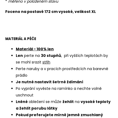
*
měřeno v položeném stavu
Foceno na postavě 172 cm vysoké, velikost XL
MATERIÁL A PÉČE
Materiál - 100% len
Len
perte na
30 stupňů
, při vyšších teplotách by
se mohl srazit
střih
Perte naruby a v pracích prostředcích na barevné
prádlo
Je nutné nastavit šetrné ždímání
Po vyprání vyvěste na ramínko a nechte volně
uschnout
Lněné
oblečení se může
žehlit
na
vysoké teploty
a žehlit porubu látky
Pokud preferujete mírně jemně zmuchlaný