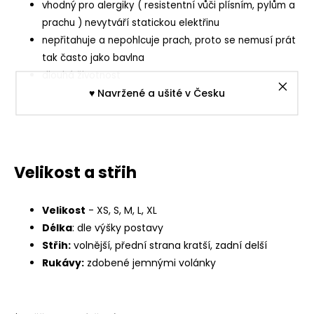
vhodný pro alergiky ( resistentní vůči plísním, pylům a
prachu ) nevytváří statickou elektřinu
nepřitahuje a nepohlcuje prach, proto se nemusí prát
tak často jako bavlna
dlouhá životnost
♥︎ Navržené a ušité v Česku
Velikost a střih
Velikost
- XS, S, M, L, XL
Délka
: dle výšky postavy
Střih:
volnější, přední strana kratší, zadní delší
Rukávy:
zdobené jemnými volánky