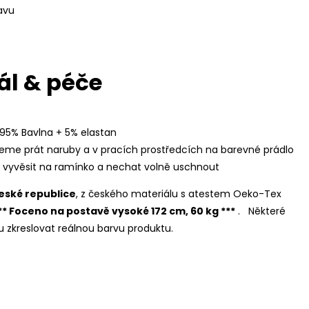
avu
ál & péče
 95% Bavlna + 5% elastan
eme prát naruby a v pracích prostředcích na barevné prádlo
í vyvěsit na ramínko a nechat volně uschnout
eské republice
, z českého materiálu s atestem Oeko-Tex
** Foceno na postavě vysoké 172 cm, 60 kg ***
.
Některé
zkreslovat reálnou barvu produktu.