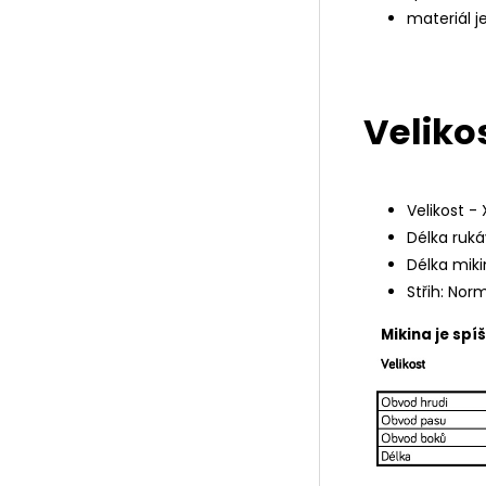
materiál j
Velikos
Velikost - X
Délka ruká
Délka miki
Střih: Nor
Mikina je spí