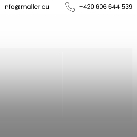
info
@
maller.eu
+420 606 644 539