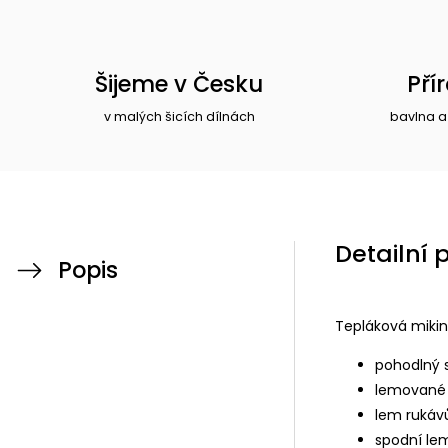
Šijeme v Česku
Pří
v malých šicích dílnách
bavlna a
Detailní 
Popis
Tepláková mikin
pohodlný s
lemované 
lem rukávů
spodní le