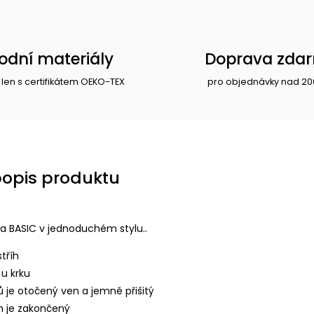
rodní materiály
Doprava zda
 len s certifikátem OEKO-TEX
pro objednávky nad 20
popis produktu
a BASIC v jednoduchém stylu..
tříh
u krku
 je otočený ven a jemně přišitý
m je zakončený