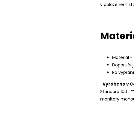
v položeném st
Materi
Materiál -
Doporučuj
Po vyprán
Vyrobeno v Č
Standard 100
*
monitory mohou 