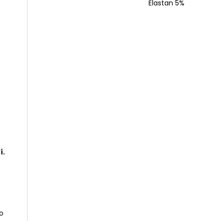
Elastan 5%
í.
o