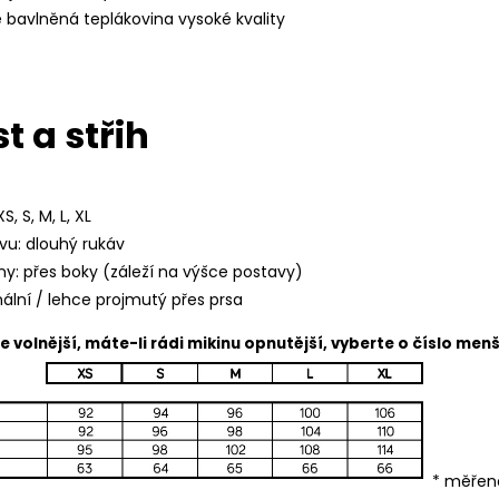
e bavlněná teplákovina vysoké kvality
t a střih
S, S, M, L, XL
vu: dlouhý rukáv
ny: přes boky (záleží na výšce postavy)
mální / lehce projmutý přes prsa
še volnější, máte-li rádi mikinu opnutější, vyberte o číslo menš
* měřen