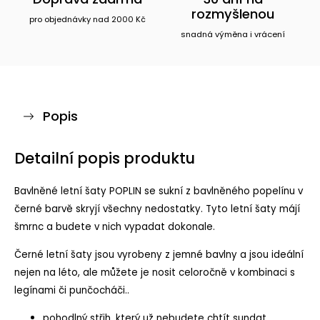
rozmyšlenou
pro objednávky nad 2000 Kč
snadná výměna i vrácení
Popis
Detailní popis produktu
Bavlněné letní šaty POPLIN se sukní z bavlněného popelínu v
černé barvě skryjí všechny nedostatky. Tyto letní šaty májí
šmrnc a budete v nich vypadat dokonale.
Černé letní šaty jsou vyrobeny z jemné bavlny a jsou ideální
nejen na léto, ale můžete je nosit celoročně v kombinaci s
legínami či punčocháči..
pohodlný střih, který už nebudete chtít sundat