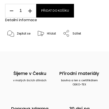
PŘIDAT DO KOŠÍKU
Detailní informace
Zeptat se
Hlídat
Sdílet
Šijeme v Česku
Přírodní materiály
v malých šicích dílnách
bavlna a len s certifikátem
OEKO-TEX
Doprava zdarma
30 dní na