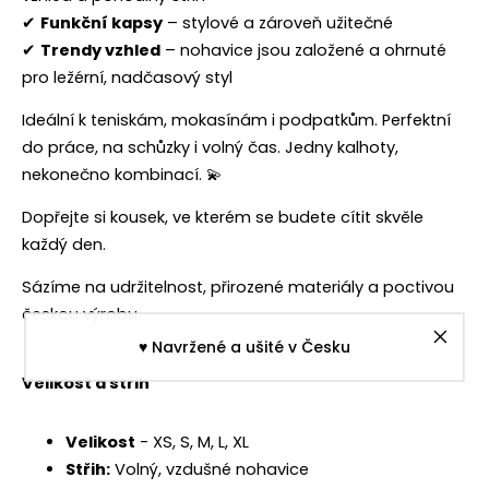
✔
Funkční kapsy
– stylové a zároveň užitečné
✔
Trendy vzhled
– nohavice jsou založené a ohrnuté
pro ležérní, nadčasový styl
Ideální k teniskám, mokasínám i podpatkům. Perfektní
do práce, na schůzky i volný čas. Jedny kalhoty,
nekonečno kombinací. 💫
Dopřejte si kousek, ve kterém se budete cítit skvěle
každý den.
Sázíme na udržitelnost, přirozené materiály a poctivou
českou výrobu.
♥︎ Navržené a ušité v Česku
Velikost a střih
Velikost
- XS, S, M, L, XL
Střih:
Volný, vzdušné nohavice