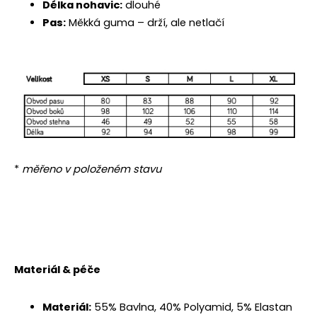
Délka nohavic:
dlouhé
Pas:
Měkká guma – drží, ale netlačí
*
měřeno v položeném stavu
Materiál & péče
Materiál:
55% Bavlna, 40% Polyamid, 5% Elastan