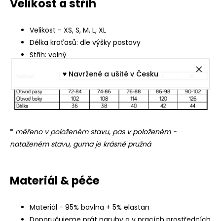
Velikost a střih
Velikost - XS, S, M, L, XL
Délka kraťasů: dle výšky postavy
Střih: volný
♥︎ Navržené a ušité v Česku
*
měřeno v položeném stavu, pas v položeném -
nataženém stavu, guma je krásně pružná
Materiál & péče
Materiál - 95% bavlna + 5% elastan
Doporučujeme prát naruby a v pracích prostředcích