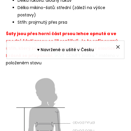
Délka rukávu: dlouhý rukáv
Délka mikino-šatů: střední (záleží na výšce
postavy)
Střih: projmutý přes prsa
Šaty jsou přes horní část prsou lehce opnuté a ve
spodní části prsou se již rozšiřují. Je to rafinovaný
střih, který zakryje opravdu vše. Látka je elastická,
♥︎ Navržené a ušité v Česku
krásně se přizpůsobí.
* měřeno v
položeném stavu