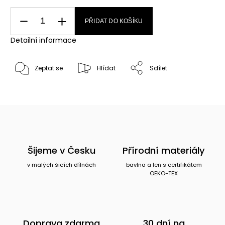
PŘIDAT DO KOŠÍKU
Detailní informace
Zeptat se
Hlídat
Sdílet
Šijeme v Česku
Přírodní materiály
v malých šicích dílnách
bavlna a len s certifikátem
OEKO-TEX
Doprava zdarma
30 dní na