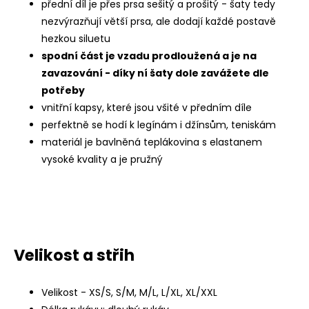
přední díl je přes prsa sešitý a prošitý - šaty tedy
nezvýrazňují větší prsa, ale dodají každé postavě
hezkou siluetu
spodní část je vzadu prodloužená a je na
zavazování - díky ní šaty dole zavážete dle
potřeby
vnitřní kapsy, které jsou všité v předním díle
perfektně se hodí k legínám i džínsům, teniskám
materiál je bavlněná teplákovina s elastanem
vysoké kvality a je pružný
Velikost a střih
Velikost - XS/S, S/M, M/L, L/XL, XL/XXL