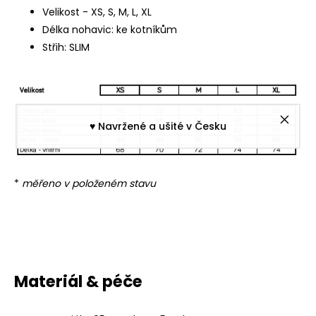
Velikost - XS, S, M, L, XL
Délka nohavic: ke kotníkům
Střih: SLIM
♥︎ Navržené a ušité v Česku
*
měřeno v položeném stavu
Materiál & péče