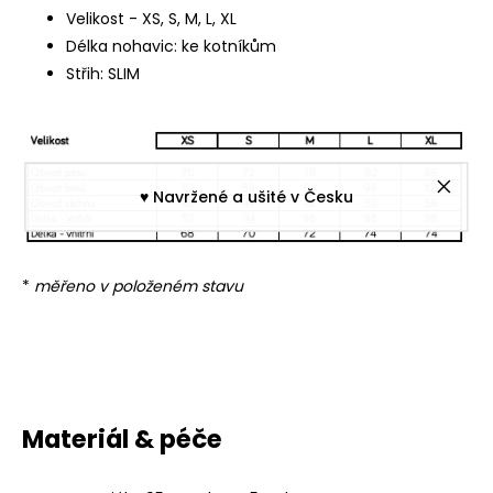
Velikost - XS, S, M, L, XL
Délka nohavic: ke kotníkům
Střih: SLIM
♥︎ Navržené a ušité v Česku
*
měřeno v položeném stavu
Materiál & péče