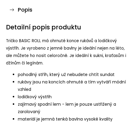
Popis
Detailní popis produktu
Tričko BASIC ROLL má ohrnuté konce rukávů a lodičkový
výstřih. Je vyrobeno z jemné bavlny je ideální nejen na léto,
ale můžete ho nosit celoročně. Je ideální k sukni, kraťasům i
džínům či legínám.
pohodlný stříh, který už nebudete chtít sundat
rukávy jsou na koncích ohrnuté a tím vytváří módní
vzhled
lodičkový výstřih
zajímavý spodní lem - lem je pouze ustřižený a
zarolovaný
materiál je jemná tenká bavlna vysoké kvality