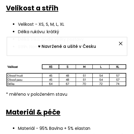
Velikost a střih
Velikost - XS, S, M, L, XL
Délka rukávu: krátký
Délka trika: podle výšky postavy
♥︎ Navržené a ušité v Česku
Střih: Normální
* měřeno v položeném stavu
Materiál & péče
Materiál - 95% Bavlna + 5% elastan