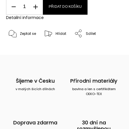
PŘIDAT DO KOŠÍKU
Detailní informace
Zeptat se
Hlídat
Sdílet
Šijeme v Česku
Přírodní materiály
v malých šicích dílnách
bavlna a len s certifikátem
OEKO-TEX
Doprava zdarma
30 dní na
rozmyšlenou