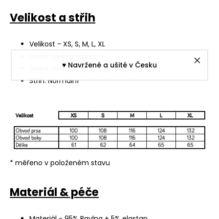
Velikost a střih
Velikost - XS, S, M, L, XL
Délka rukávu: krátký
♥︎ Navržené a ušité v Česku
Délka trika: podle výšky postavy
Střih: Normální
* měřeno v položeném stavu
Materiál & péče
Materiál - 95% Bavlna + 5% elastan