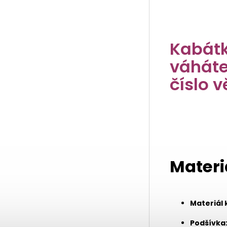
Kabátk
váháte
číslo v
Materi
Materiál 
Podšívka