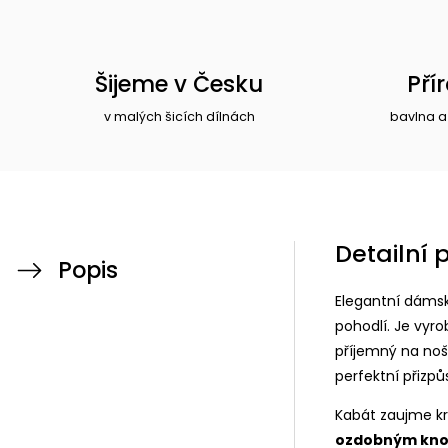
Šijeme v Česku
Pří
v malých šicích dílnách
bavlna a
Detailní 
Popis
Elegantní dámsk
pohodlí. Je vyro
příjemný na noš
perfektní přizp
Kabát zaujme k
ozdobným kno