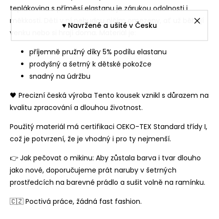
teplákovina s příměsí elastanu je zárukou odolnosti i
měkkosti. Děti v ní nebudou ničím omezeny, ať už běhají
♥︎ Navržené a ušité v Česku
venku nebo si hrají doma. Materiál je:
příjemně pružný díky 5% podílu elastanu
prodyšný a šetrný k dětské pokožce
snadný na údržbu
🖤 Precizní česká výroba Tento kousek vznikl s důrazem na
kvalitu zpracování a dlouhou životnost.
Použitý materiál má certifikaci OEKO-TEX Standard třídy I,
což je potvrzení, že je vhodný i pro ty nejmenší.
👉 Jak pečovat o mikinu: Aby zůstala barva i tvar dlouho
jako nové, doporučujeme prát naruby v šetrných
prostředcích na barevné prádlo a sušit volně na ramínku.
🇨🇿 Poctivá práce, žádná fast fashion.