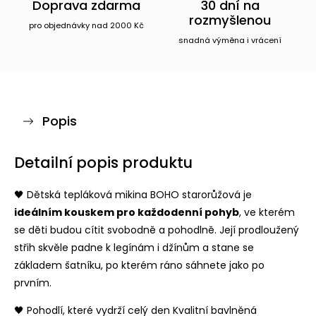
Doprava zdarma
30 dní na
rozmyšlenou
pro objednávky nad 2000 Kč
snadná výměna i vrácení
Popis
Detailní popis produktu
🖤 Dětská tepláková mikina BOHO starorůžová je
ideálním kouskem pro každodenní pohyb
, ve kterém
se děti budou cítit svobodně a pohodlně. Její prodloužený
střih skvěle padne k legínám i džínům a stane se
základem šatníku, po kterém ráno sáhnete jako po
prvním.
🖤 Pohodlí, které vydrží celý den Kvalitní bavlněná