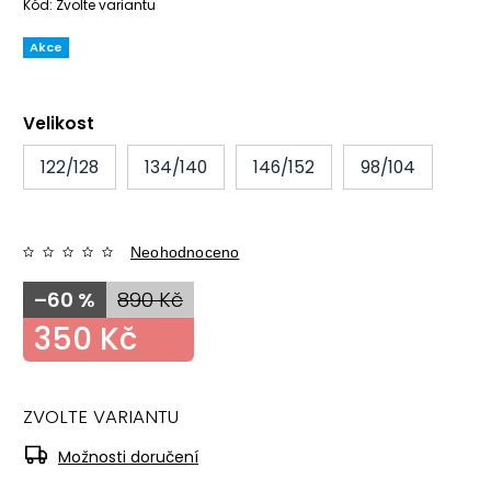
Kód:
Zvolte variantu
Akce
Velikost
122/128
134/140
146/152
98/104
Neohodnoceno
–60 %
890 Kč
350 Kč
ZVOLTE VARIANTU
Možnosti doručení