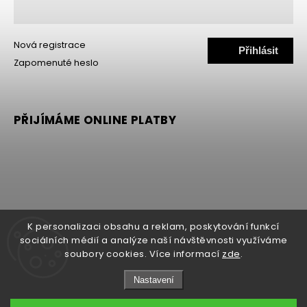
Nová registrace
Přihlásit
Zapomenuté heslo
se
PŘIJÍMÁME ONLINE PLATBY
K personalizaci obsahu a reklam, poskytování funkcí
sociálních médií a analýze naší návštěvnosti využíváme
soubory cookies. Více informací
zde
.
Nastavení
Copyright 2026
MALLER
. Všechna práva vyhrazena.
Upravit nastavení cookies