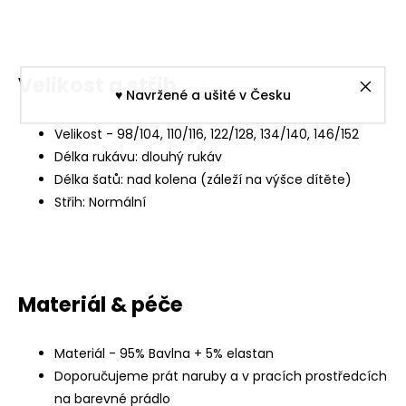
Velikost a střih
♥︎ Navržené a ušité v Česku
Velikost - 98/104, 110/116, 122/128, 134/140, 146/152
Délka rukávu: dlouhý rukáv
Délka šatů: nad kolena (záleží na výšce dítěte)
Střih: Normální
Materiál & péče
Materiál - 95% Bavlna + 5% elastan
Doporučujeme prát naruby a v pracích prostředcích
na barevné prádlo