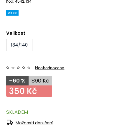
Kód:
4542/134
Akce
Velikost
134/140
Neohodnoceno
–60 %
890 Kč
350 Kč
SKLADEM
Možnosti doručení