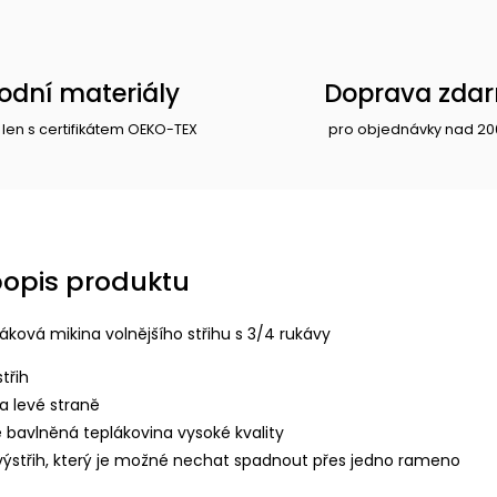
rodní materiály
Doprava zda
 len s certifikátem OEKO-TEX
pro objednávky nad 20
popis produktu
áková mikina volnějšího střihu s 3/4 rukávy
třih
a levé straně
e bavlněná teplákovina vysoké kvality
výstřih, který je možné nechat spadnout přes jedno rameno