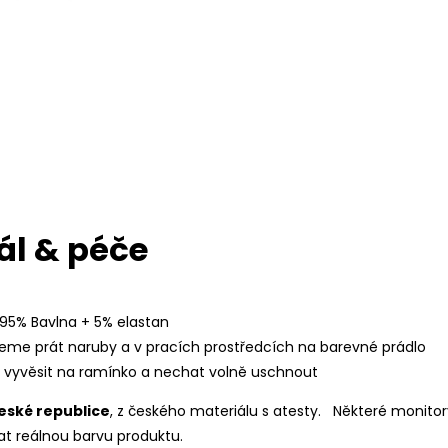
ál & péče
 95% Bavlna + 5% elastan
eme prát naruby a v pracích prostředcích na barevné prádlo
í vyvěsit na ramínko a nechat volně uschnout
eské republice
, z českého materiálu s atesty.
Některé monitor
t reálnou barvu produktu.