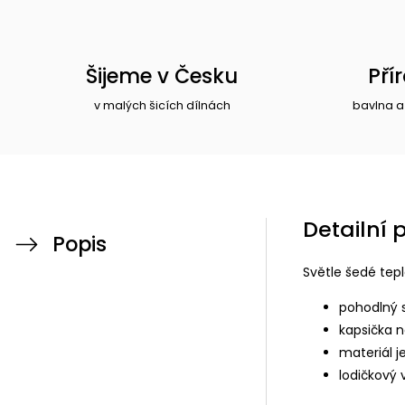
Šijeme v Česku
Pří
v malých šicích dílnách
bavlna a
Detailní 
Popis
Světle šedé tepl
pohodlný s
kapsička n
materiál j
lodičkový 