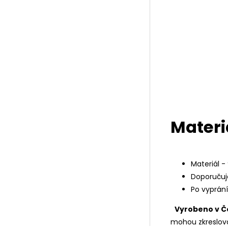
Materi
Materiál -
Doporučuj
Po vyprán
Vyrobeno v Č
mohou zkreslova