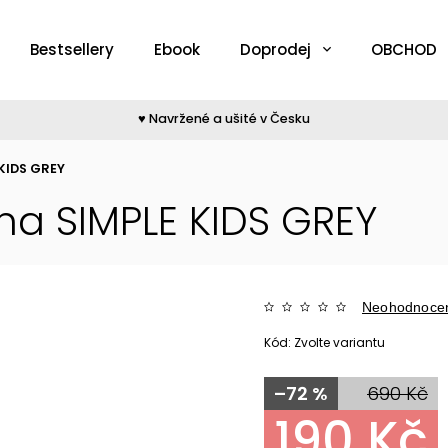
Bestsellery
Ebook
Doprodej
OBCHOD
♥︎ Navržené a ušité v Česku
 KIDS GREY
na SIMPLE KIDS GREY
Neohodnoce
Kód:
Zvolte variantu
–72 %
690 Kč
190 Kč