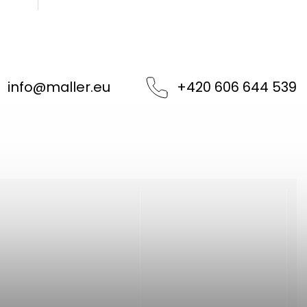
info
@
maller.eu
+420 606 644 539