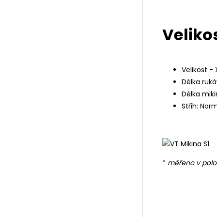
Velikos
Velikost - X
Délka ruká
Délka miki
Střih: Nor
*
měřeno v polo