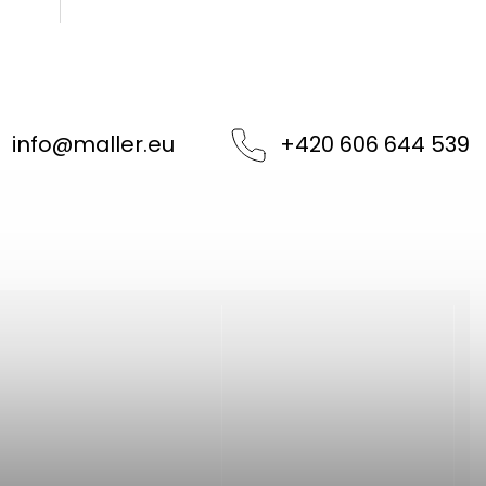
info
@
maller.eu
+420 606 644 539