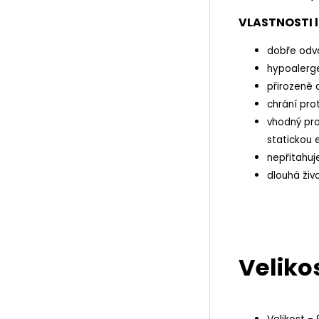
VLASTNOSTI l
dobře odvá
hypoalerge
přirozeně 
chrání prot
vhodný pro 
statickou e
nepřitahuj
dlouhá živ
Velikos