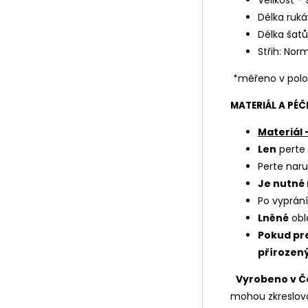
Velikost - 
Délka ruk
Délka šatů
Střih: Nor
*měřeno v pol
MATERIÁL A PÉČ
Materiál 
Len
perte
Perte naru
Je nutné 
Po vyprán
Lněné
obl
Pokud pre
přírozený
Vyrobeno v Č
mohou zkreslova