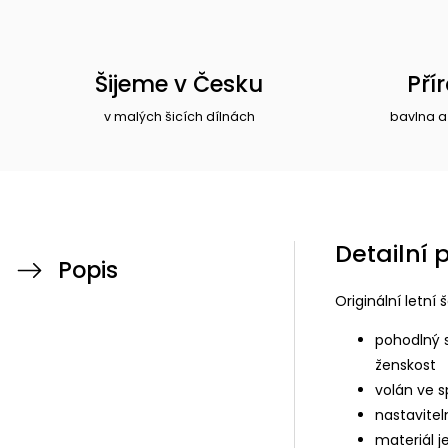
Šijeme v Česku
Pří
v malých šicích dílnách
bavlna a
Detailní 
Popis
Originální letní
pohodlný s
ženskost
volán ve s
nastavite
materiál j