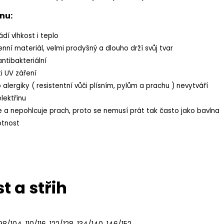
nu:
dí vlhkost i teplo
nní materiál, velmi prodyšný a dlouho drží svůj tvar
antibakteriální
i UV záření
alergiky ( resistentní vůči plísním, pylům a prachu ) nevytváří
lektřinu
e a nepohlcuje prach, proto se nemusí prát tak často jako bavlna
otnost
t a střih