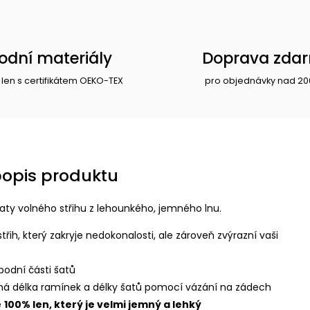
rodní materiály
Doprava zda
 len s certifikátem OEKO-TEX
pro objednávky nad 20
popis produktu
 šaty volného střihu z lehounkého, jemného lnu.
třih, který zakryje nedokonalosti, ale zároveň zvýrazní vaši
podní části šatů
lná délka ramínek a délky šatů pomocí vázání na zádech
e
100% len, který je velmi jemný a lehký