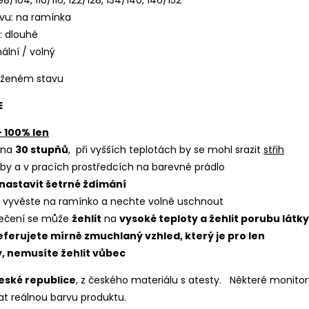
98/104, 110/116, 122/128, 134/140, 146/152
ávu: na ramínka
: dlouhé
mální / volný
oženém stavu
E
- 100% len
 na
30 stupňů
, při vyšších teplotách by se mohl srazit
střih
by a v pracích prostředcích na barevné prádlo
nastavit šetrné ždímání
í vyvěste na ramínko a nechte volně uschnout
ečení se může
žehlit
na
vysoké teploty a žehlit porubu látky
ferujete mírně zmuchlaný vzhled, který je pro len
, nemusíte žehlit vůbec
eské republice
, z českého materiálu s atesty.
Některé monitor
t reálnou barvu produktu.