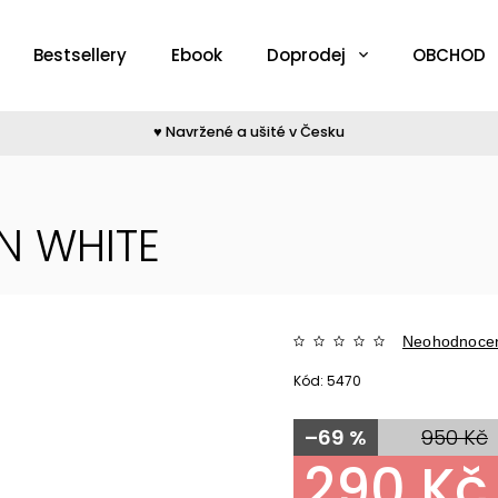
Bestsellery
Ebook
Doprodej
OBCHOD
♥︎ Navržené a ušité v Česku
EN WHITE
Neohodnoce
Kód:
5470
–69 %
950 Kč
290 Kč