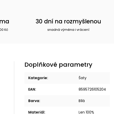
rma
30 dní na rozmyšlenou
00 Kč
snadná výměna i vrácení
Doplňkové parametry
Kategorie
:
Šaty
EAN
:
8595726105204
Barva
:
Bílá
Materiál
:
Len 100%