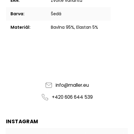
EAN
:
Zvolte variantu
Barva
:
Šedá
Materiál
:
Bavlna 95%, Elastan 5%
info
@
maller.eu
+420 606 644 539
INSTAGRAM