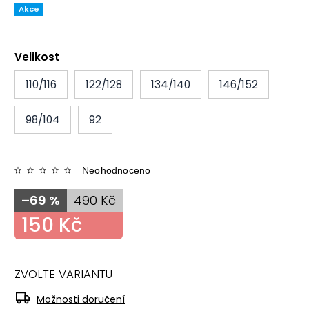
Akce
Velikost
110/116
122/128
134/140
146/152
98/104
92
Neohodnoceno
–69 %
490 Kč
150 Kč
ZVOLTE VARIANTU
Možnosti doručení