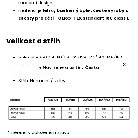
moderní design
materiál je
lehký bavlněný úplet české výroby s
atesty pro děti - OEKO-TEX standart 100 class I.
Velikost a střih
Velikost - 98/104, 110/116, 122/128, 134/140, 146/152
Délka rukávu: krátký
♥︎ Navržené a ušité v Česku
Délka trička: krátké
Střih: Normální / volný
*měřeno v položeném stavu