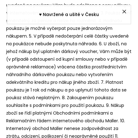
uvedená na poukazu Vám bude odečtena z ceny nákupu
v internetovém obchodě na
www.maller.eu
3. Poukaz není
♥︎ Navržené a ušité v Česku
směnitelný za peníze a nelze ho rozměnit. 4. Hodnotu
poukazu je možné vyčerpat pouze jednorázovým
nákupem. 5. V případě nedočerpání celé částky uvedené
na poukázce nebude poskytnuta náhrada. 6. U zboží, na
jehož nákup byl uplatněn dárkový voucher, Vám může být
(v případě odstoupení od kupní smlouvy nebo v případě
oprávněné reklamace) vrácena částka prostřednictvím
náhradního dárkového poukazu nebo vytvořením
adekvátního kreditu pro nákup jiného zboží. 7. Platnost
poukazu je 1 rok od nákupu a po uplynutí tohoto data se
poukaz stává neplatným. 8. Zakoupením poukazu
souhlasíte s podmínkami pro použití poukazu. 9. Nákup
zboží se řídí platnými Obchodními podmínkami a
Reklamačním řádem internetového obchodu Maller. 10.
Internetový obchod Maller nenese zodpovědnost za
ztrátu, odcizení, poškození či neoprávněné použití 11.