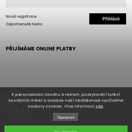
Nová registrace
Přihlásit
Zapomenuté heslo
se
PŘIJÍMÁME ONLINE PLATBY
K personalizaci obsahu a reklam, poskytování funkcí
sociálních médií a analýze naší návštěvnosti využíváme
soubory cookies. Více informací
zde
.
Copyright 2026
MALLER
. Všechna práva vyhrazena.
Nastavení
Upravit nastavení cookies