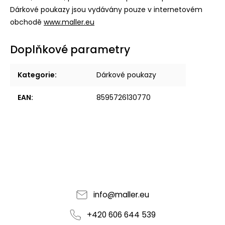
Dárkové poukazy jsou vydávány pouze v internetovém
obchodě
www.maller.eu
Doplňkové parametry
Kategorie
:
Dárkové poukazy
EAN
:
8595726130770
info
@
maller.eu
+420 606 644 539