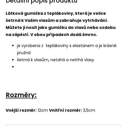
Detailní popis produktu
Látková gumička z teplákoviny, která je velice
šetrná k Vašim vlasům a zabraňuje vytrhávání.
Můžete ji nosit jako gumičku do vlasů nebo ozdobu
na zápěstí. V obou případech dodá šmrnc.
je vyrobena z teplákoviny s elastanem a je krásně
pružná
šetrná k vlasům, netahá a netrhá vlasy
Rozměry:
Vnější rozměr:
12cm
Vnitřní rozměr:
3,5cm