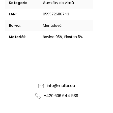
Kategorie
:
Gumičky do vlasů
EAN
:
8595726116743
Barva
:
Mentolová
Materiál
:
Bavlna 95%, Elastan 5%
info
@
maller.eu
+420 606 644 539