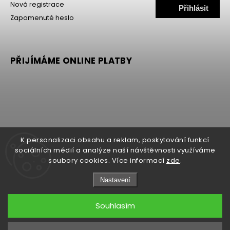
Nová registrace
Přihlásit
Zapomenuté heslo
se
PŘIJÍMÁME ONLINE PLATBY
K personalizaci obsahu a reklam, poskytování funkcí
sociálních médií a analýze naší návštěvnosti využíváme
soubory cookies. Více informací
zde
.
Nastavení
Copyright 2026
MALLER
. Všechna práva vyhrazena.
Upravit nastavení cookies
Souhlasím
Grafický návrh vytvořil a nakódoval
Shoptak.cz