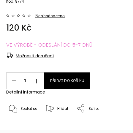
Kód:
9774
Neohodnoceno
120 Kč
VE VÝROBĚ - ODESLÁNÍ DO 5-7 DNŮ
Možnosti doručení
PŘIDAT DO KOŠÍKU
Detailní informace
Zeptat se
Hlídat
Sdílet