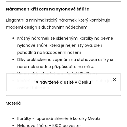
Náramek s křížkem na nylonové šňůře
Elegantní a minimalistický náramek, který kombinuje
moderní design s duchovním nádechem.
Krásný náramek se skleněnými korálky na pevné
nylonové šňůře, která je nejen stylová, ale i
pohodlná na každodenní nošení.
Díky praktickému zapínání na stahovací uzlíky si
náramek snadno přizpůsobíte na míru.
Náramek je vhodný pro zápěstí 13-21 cm
Ideální jako dárek pro milovanou osobu nebo jako
♥︎ Navržené a ušité v Česku
osobní talisman
Materiál:
Korálky - japonské skleněné korálky Miyuki
Nylonová šňůra - 100% polyester