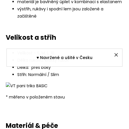
materiál je bavlněný úplet v kombinaci s elastanem
výstřih, rukávy i spodní lem jsou založené a
začištěné
Velikost a střih
Velikost - S, M, L, XL
♥︎ Navržené a ušité v Česku
Délka rukávu: krátký rukáv
Délka: přes boky
Střih: Normální / Slim
* měřeno v položeném stavu
Materiál & péče