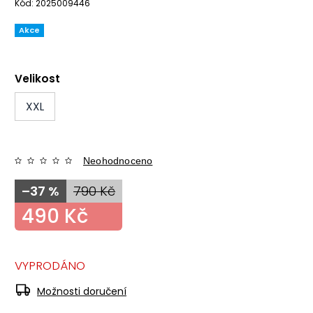
Kód:
2025009446
Akce
Velikost
XXL
Neohodnoceno
–37 %
790 Kč
490 Kč
VYPRODÁNO
Možnosti doručení