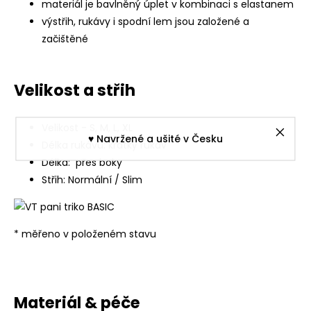
materiál je bavlněný úplet v kombinaci s elastanem
výstřih, rukávy i spodní lem jsou založené a
začištěné
Velikost a střih
Velikost - S, M, L, XL
♥︎ Navržené a ušité v Česku
Délka rukávu: krátký rukáv
Délka: přes boky
Střih: Normální / Slim
* měřeno v položeném stavu
Materiál & péče