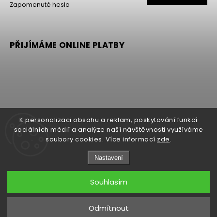
Zapomenuté heslo
se
PŘIJÍMÁME ONLINE PLATBY
K personalizaci obsahu a reklam, poskytování funkcí
sociálních médií a analýze naší návštěvnosti využíváme
soubory cookies. Více informací
zde
.
Nastavení
Copyright 2026
MALLER
. Všechna práva vyhrazena.
Upravit nastavení cookies
Souhlasím
Grafický návrh vytvořil a nakódoval
Shoptak.cz
Odmítnout
Odstoupit od smlouvy