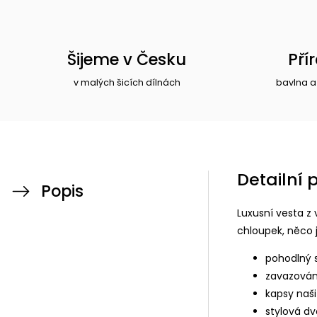
Šijeme v Česku
Pří
v malých šicích dílnách
bavlna a
Detailní 
Popis
Luxusní vesta z 
chloupek, něco 
pohodlný s
zavazován
kapsy naš
stylová dv