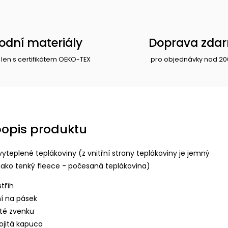
rodní materiály
Doprava zda
 len s certifikátem OEKO-TEX
pro objednávky nad 20
popis produktu
vyteplené teplákoviny (z vnitřní strany teplákoviny je jemný
jako tenký fleece - počesaná teplákovina)
tříh
í na pásek
ité zvenku
ojitá kapuca