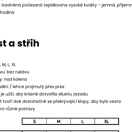
e bavlněná počesaná teplákovina vysoké kvality - jemná, příjem
ohodlná
t a střih
 M, L, XL
vu: bez rukávu
y: nad kolena
mální / lehce projmutý přes prsa
 je užší, aby krásně dotvořila siluetu zezadu
t tvoří dvě dostatečně se překrývající klopy, aby byla vesta
 pro různé postavy