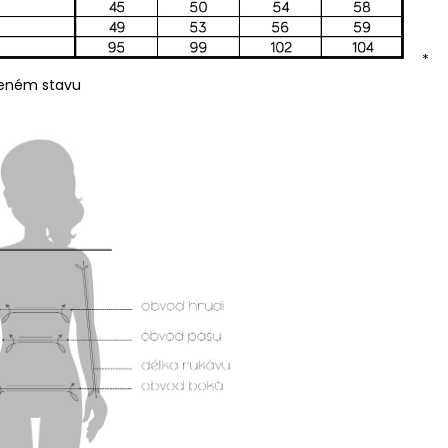
*
ženém stavu