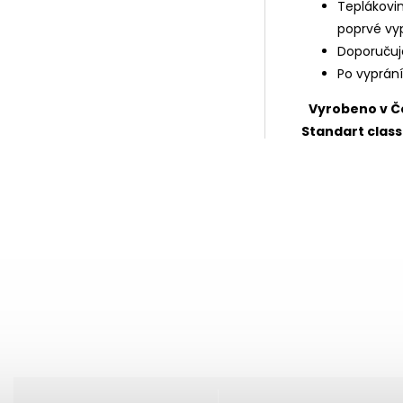
Teplákovin
poprvé vy
Doporučuj
Po vyprán
Vyrobeno v Č
Standart class 