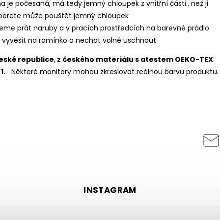
a je počesaná, má tedy jemný chloupek z vnitřní části.. než ji
perete může pouštět jemný chloupek
eme prát naruby a v pracích prostředcích na barevné prádlo
í vyvěsit na ramínko a nechat volně uschnout
eské republice
,
z českého materiálu s atestem OEKO-TEX
1.
Některé monitory mohou zkreslovat reálnou barvu produktu
INSTAGRAM