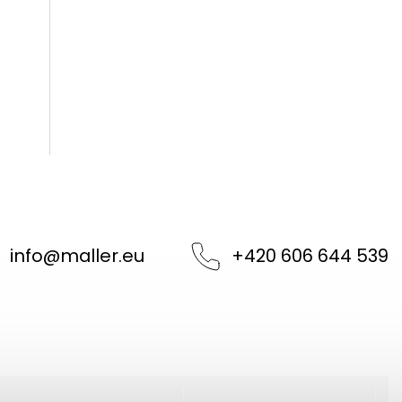
.
info
@
maller.eu
+420 606 644 539