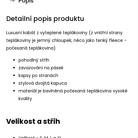
Popis
Detailní popis produktu
Luxusní kabát z vyteplené teplákoviny (z vnitřní strany
teplákoviny je jemný chloupek, něco jako tenký fleece -
počesaná teplákovina)
pohodlný stříh
zavazování na pásek
kapsy po stranách
stylová dvojitá kapuca
materiál je bavlněná počesaná teplákovina vysoké
kvality
Velikost a střih
Velikost - S, M, L a
XL