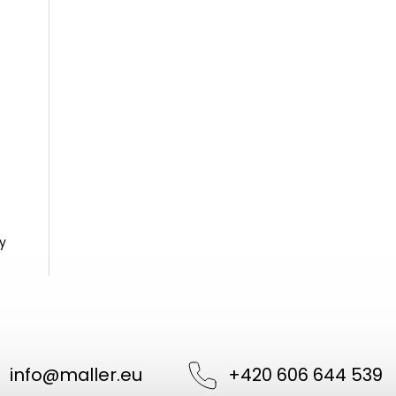
y
info
@
maller.eu
+420 606 644 539