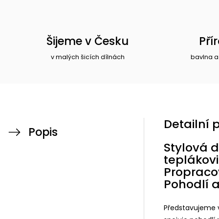
Šijeme v Česku
Pří
v malých šicích dílnách
bavlna a
Detailní 
Popis
Stylová 
teplákov
Propracov
Pohodlí 
Představujeme 