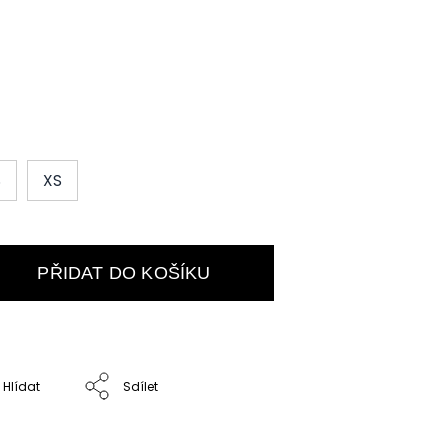
S
XS
PŘIDAT DO KOŠÍKU
Hlídat
Sdílet