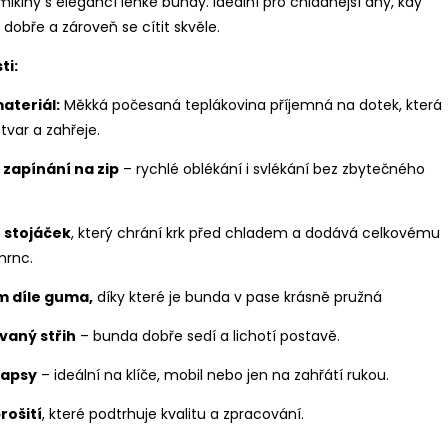
mikiny s elegancí lehké bundy. Ideální pro chladnější dny, kdy
dobře a zároveň se cítit skvěle.
ti:
materiál:
Měkká počesaná teplákovina příjemná na dotek, která
 tvar a zahřeje.
 zapínání na zip
– rychlé oblékání i svlékání bez zbytečného
 stojáček
, který chrání krk před chladem a dodává celkovému
mrnc.
m díle guma,
díky které je bunda v pase krásně pružná
vaný střih
– bunda dobře sedí a lichotí postavě.
kapsy
– ideální na klíče, mobil nebo jen na zahřátí rukou.
rošití
, které podtrhuje kvalitu a zpracování.