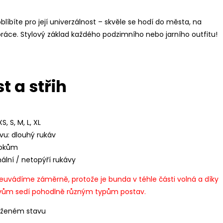
blíbíte pro její univerzálnost – skvěle se hodí do města, na
práce. Stylový základ každého podzimního nebo jarního outfitu!
t a střih
S, S, M, L, XL
vu: dlouhý rukáv
bokům
mální / netopýří rukávy
neuvádíme záměrně, protože je bunda v téhle části volná a díky
vům sedí pohodlně různým typům postav.
oženém stavu