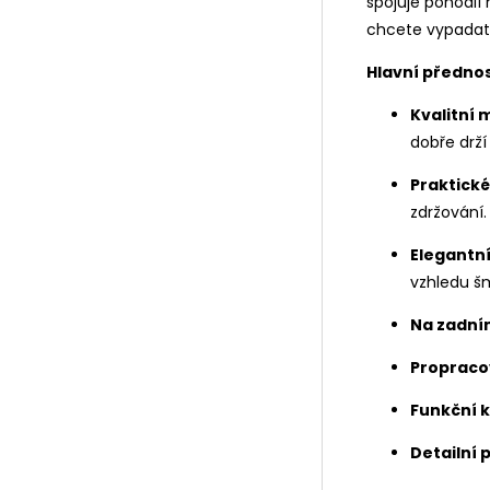
spojuje pohodlí 
chcete vypadat 
Hlavní přednos
Kvalitní 
dobře drží
Praktické
zdržování.
Elegantní
vzhledu š
Na zadní
Propraco
Funkční 
Detailní p