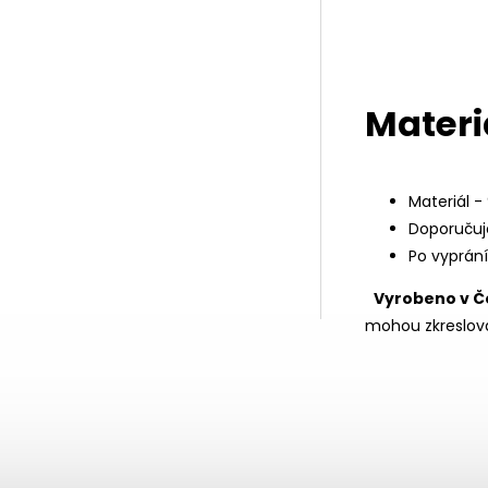
Materi
Materiál -
Doporučuj
Po vyprán
Vyrobeno v Č
mohou zkreslova