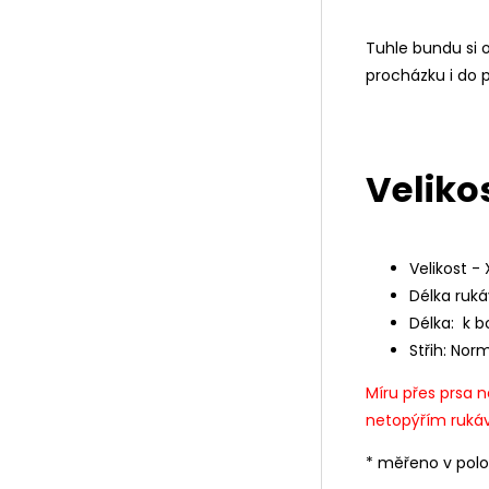
Tuhle bundu si o
procházku i do 
Velikos
Velikost - X
Délka ruká
Délka: k 
Střih: Nor
Míru přes prsa 
netopýřím ruká
* měřeno v pol