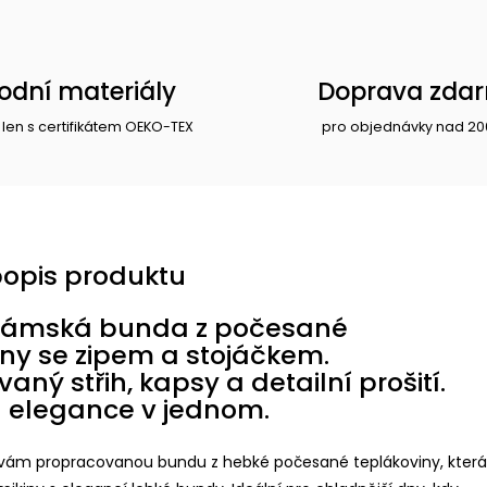
rodní materiály
Doprava zda
 len s certifikátem OEKO-TEX
pro objednávky nad 20
popis produktu
dámská bunda z počesané
iny se zipem a stojáčkem.
aný střih, kapsy a detailní prošití.
a elegance v jednom.
vám propracovanou bundu z hebké počesané teplákoviny, která