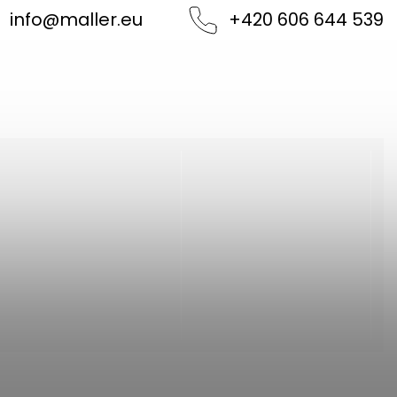
info
@
maller.eu
+420 606 644 539