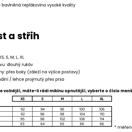
e bavlněná teplákovina vysoké kvality
t a střih
S, S, M, L, XL
vu: dlouhý rukáv
ny: přes boky (záleží na výšce postavy)
mální / lehce projmutý přes prsa
še volnější, máte-li rádi mikinu opnutější, vyberte o číslo menš
* měřen