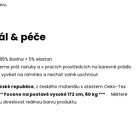
avu
ál & péče
 95% Bavlna + 5% elastan
eme prát naruby a v pracích prostředcích na barevné prádlo
í vyvěsit na ramínko a nechat volně uschnout
eské republice
, z českého materiálu s atestem Oeko-Tex
** Foceno na postavě vysoké 172 cm, 60 kg ***
.
Některé
zkreslovat reálnou barvu produktu.