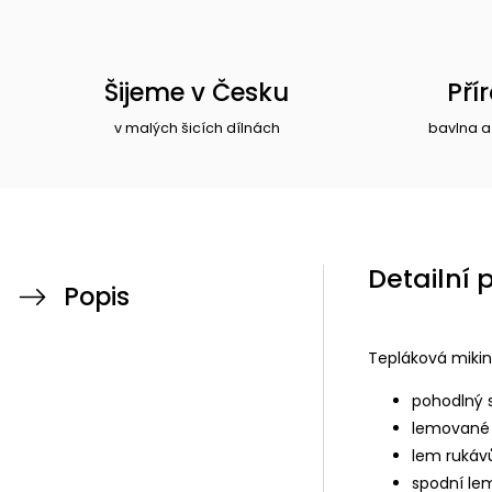
Šijeme v Česku
Pří
v malých šicích dílnách
bavlna a
Detailní 
Popis
Tepláková mikin
pohodlný s
lemované 
lem rukávů
spodní le