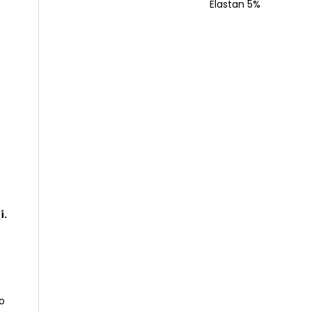
Elastan 5%
í.
o