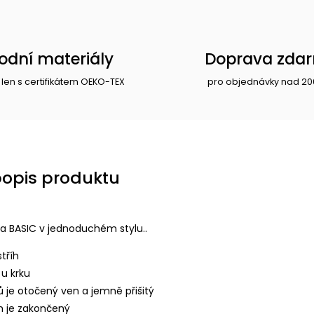
rodní materiály
Doprava zda
 len s certifikátem OEKO-TEX
pro objednávky nad 20
popis produktu
a BASIC v jednoduchém stylu..
tříh
u krku
 je otočený ven a jemně přišitý
m je zakončený