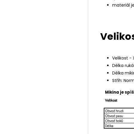
materiál j
Velikos
Velikost - X
Délka ruká
Délka miki
Střih: Nor
Mikina je spí