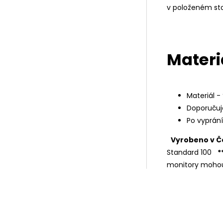
v položeném st
Materi
Materiál -
Doporučuj
Po vyprán
Vyrobeno v Č
Standard 100
*
monitory mohou 