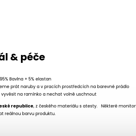
ál & péče
 95% Bavlna + 5% elastan
eme prát naruby a v pracích prostředcích na barevné prádlo
í vyvěsit na ramínko a nechat volně uschnout
eské republice
, z českého materiálu s atesty.
Některé monitor
t reálnou barvu produktu.