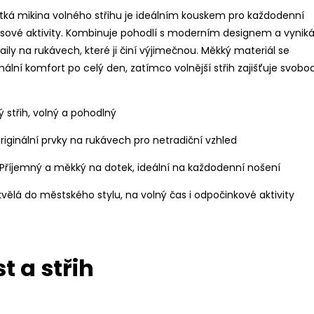
átká mikina volného střihu je ideálním kouskem pro každodenní
asové aktivity. Kombinuje pohodlí s moderním designem a vynik
ily na rukávech, které ji činí výjimečnou. Měkký materiál se
ální komfort po celý den, zatímco volnější střih zajišťuje svobo
ký střih, volný a pohodlný
Originální prvky na rukávech pro netradiční vzhled
 Příjemný a měkký na dotek, ideální na každodenní nošení
Skvělá do městského stylu, na volný čas i odpočinkové aktivity
t a střih