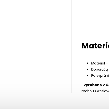
Materi
Materiál -
Doporučuj
Po vyprán
Vyrobeno v Č
mohou zkreslova