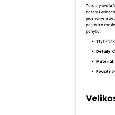
Tato stylová kr
nošení i volnoč
jedinečnými deta
postará o maxim
pohybu.
Styl
: Krát
Detaily
: 
Materiál
:
Použití
: 
Velikos