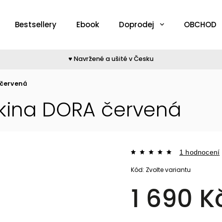
Bestsellery
Ebook
Doprodej
OBCHOD
♥︎ Navržené a ušité v Česku
 červená
kina DORA červená
1 hodnocení
Kód:
Zvolte variantu
1 690 K