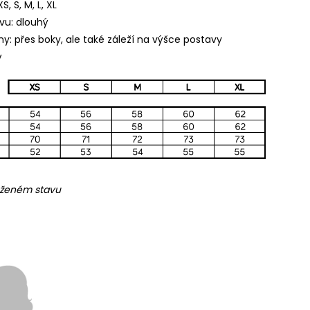
S, S, M, L, XL
vu: dlouhý
ny: přes boky, ale také záleží na výšce postavy
ý
ženém stavu