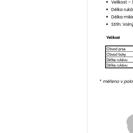
Velikost - X
Délka ruká
Délka miki
Střih: Voln
*
měřeno v polo