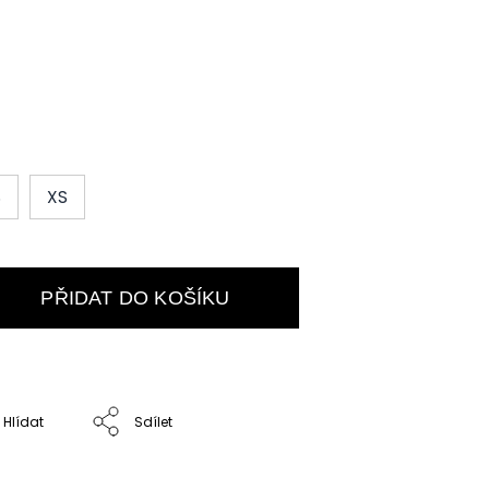
S
XS
PŘIDAT DO KOŠÍKU
Hlídat
Sdílet