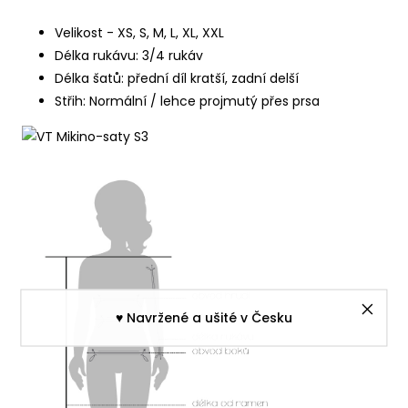
Velikost - XS, S, M, L, XL, XXL
Délka rukávu: 3/4 rukáv
Délka šatů: přední díl kratší, zadní delší
Střih: Normální / lehce projmutý přes prsa
♥︎ Navržené a ušité v Česku