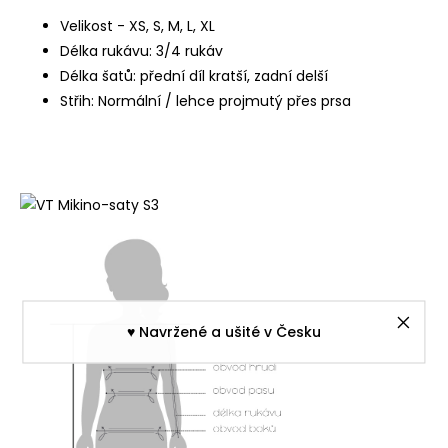
Velikost - XS, S, M, L, XL
Délka rukávu: 3/4 rukáv
Délka šatů: přední díl kratší, zadní delší
Střih: Normální / lehce projmutý přes prsa
♥︎ Navržené a ušité v Česku