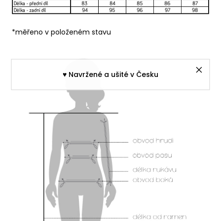
*měřeno v položeném stavu
♥︎ Navržené a ušité v Česku