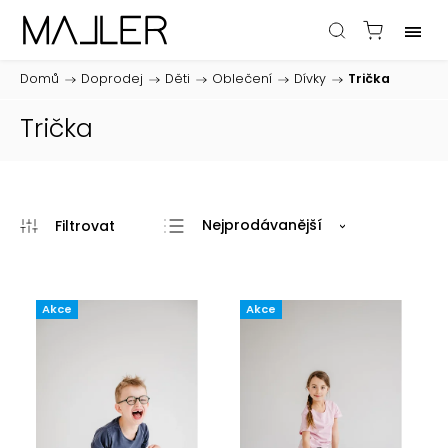
Domů
/
Doprodej
/
Děti
/
Oblečení
/
Dívky
/
Trička
Trička
Nejprodávanější
Nejlevnější
Nejdražší
Akce
Akce
Abecedně