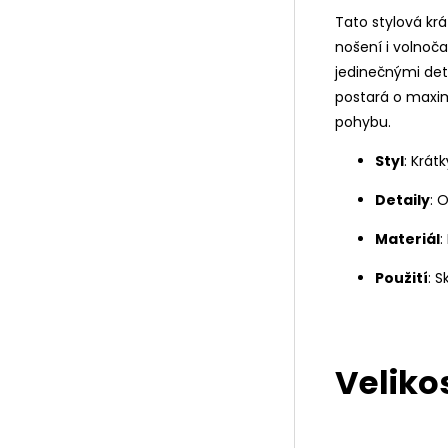
Tato stylová kr
nošení i volnoč
jedinečnými deta
postará o maxim
pohybu.
Styl
: Krát
Detaily
: 
Materiál
:
Použití
: 
Velikos