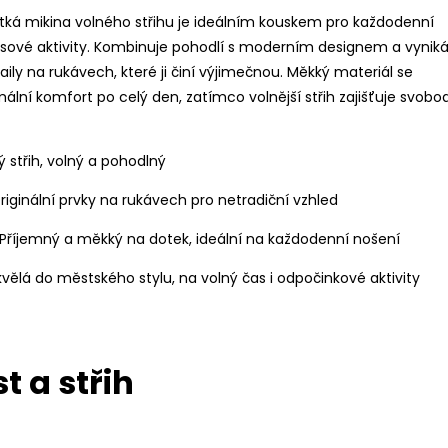
átká mikina volného střihu je ideálním kouskem pro každodenní
asové aktivity. Kombinuje pohodlí s moderním designem a vynik
ily na rukávech, které ji činí výjimečnou. Měkký materiál se
ální komfort po celý den, zatímco volnější střih zajišťuje svobo
ký střih, volný a pohodlný
Originální prvky na rukávech pro netradiční vzhled
 Příjemný a měkký na dotek, ideální na každodenní nošení
Skvělá do městského stylu, na volný čas i odpočinkové aktivity
t a střih