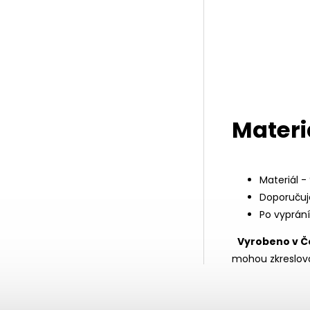
Materi
Materiál -
Doporučuj
Po vyprán
Vyrobeno v Č
mohou zkreslova