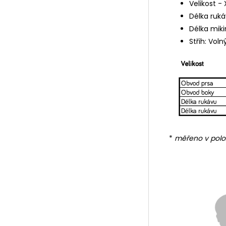
Velikost - X
Délka ruká
Délka miki
Střih: Voln
*
měřeno v polo