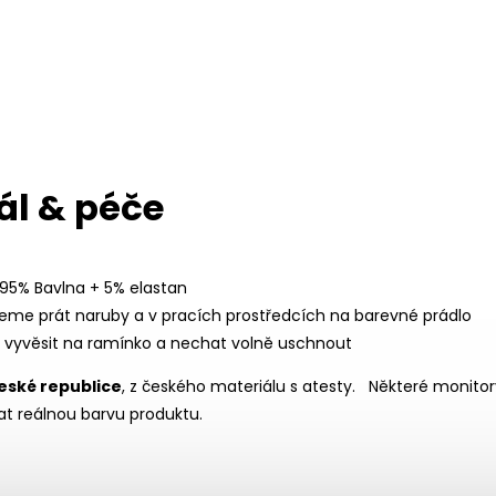
ál & péče
 95% Bavlna + 5% elastan
eme prát naruby a v pracích prostředcích na barevné prádlo
í vyvěsit na ramínko a nechat volně uschnout
eské republice
, z českého materiálu s atesty.
Některé monitor
t reálnou barvu produktu.