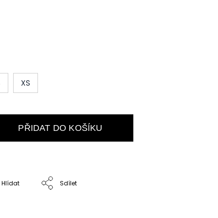
S
XS
PŘIDAT DO KOŠÍKU
Hlídat
Sdílet