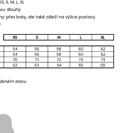
S, S, M, L, XL
vu: dlouhý
ny: přes boky, ale také záleží na výšce postavy
ý
ženém stavu