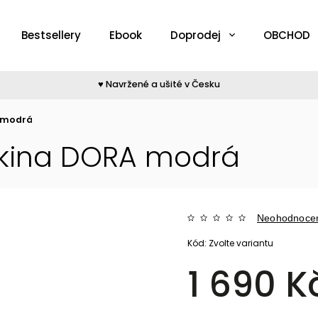
Bestsellery
Ebook
Doprodej
OBCHOD
♥︎ Navržené a ušité v Česku
 modrá
kina DORA modrá
Neohodnoce
Kód:
Zvolte variantu
1 690 K