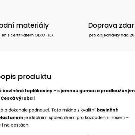
rodní materiály
Doprava zda
 len s certifikátem OEKO-TEX
pro objednávky nad 20
popis produktu
né bavlněné teplákoviny – s jemnou gumou a prodlouženým
 Česká výroba |
ná a dokonale padnoucí. Tato mikina z kvalitní
bavlněné
 elastanem
je ideálním společníkem pro každodenní nošení –
i na cestách.