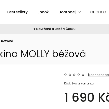
Bestsellery
Ebook
Doprodej
OBCHOD
♥︎ Navržené a ušité v Česku
Y béžová
kina MOLLY béžová
Neohodnoce
Kód:
Zvolte variantu
1 690 K