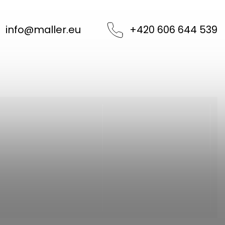
info
@
maller.eu
+420 606 644 539