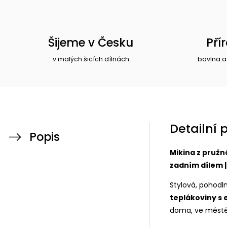
Šijeme v Česku
Pří
v malých šicích dílnách
bavlna a
Detailní 
Popis
Mikina z pruž
zadním dílem |
Stylová, pohodl
teplákoviny s
doma, ve městě 