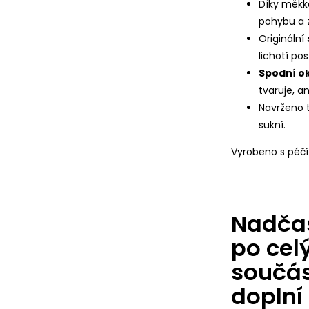
Díky měkk
pohybu a z
Originální
lichotí po
Spodní o
tvaruje, a
Navrženo t
sukní.
Vyrobeno s péčí 
Nadčas
po cel
součás
doplní