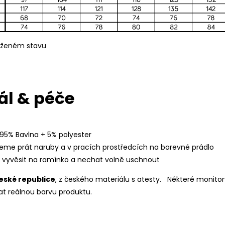
oženém stavu
ál & péče
 95% Bavlna + 5% polyester
eme prát naruby a v pracích prostředcích na barevné prádlo
í vyvěsit na ramínko a nechat volně uschnout
eské republice
, z českého materiálu s atesty.
Některé monitor
t reálnou barvu produktu.