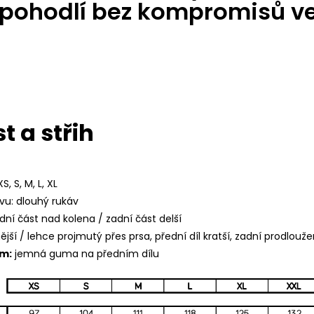
 pohodlí bez kompromisů v
t a střih
S, S, M, L, XL
vu: dlouhý rukáv
dní část nad kolena / zadní část delší
ější
/ lehce projmutý přes prsa
, přední díl kratší, zadní prodlouž
em:
jemná guma na předním dílu