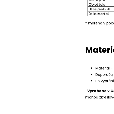
* měřeno v pol
Materi
Materiál -
Doporučuj
Po vyprán
Vyrobeno v Č
mohou zkreslova