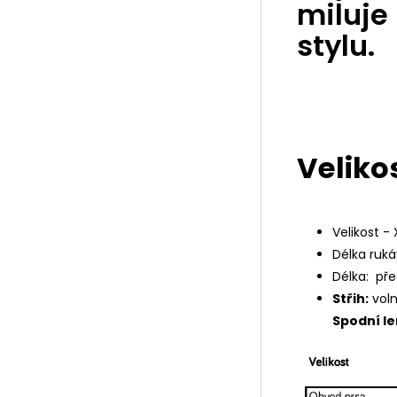
miluje
stylu.
Velikos
Velikost - X
Délka ruká
Délka: pře
Střih:
voln
Spodní l