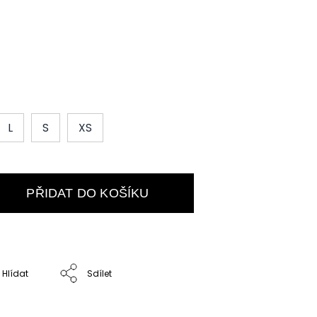
L
S
XS
PŘIDAT DO KOŠÍKU
Hlídat
Sdílet