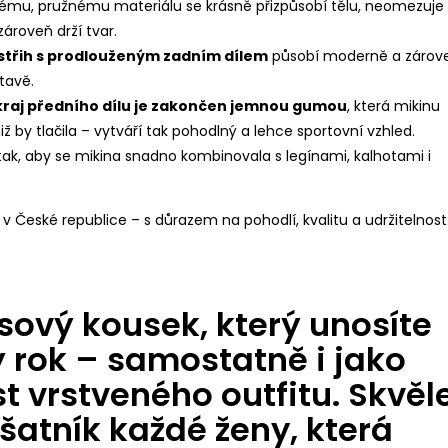
ému, pružnému materiálu se krásně přizpůsobí tělu, neomezuje
ároveň drží tvar.
střih s prodlouženým zadním dílem
působí moderně a zárov
stavě.
kraj předního dílu je zakončen jemnou gumou
, která mikinu
niž by tlačila – vytváří tak pohodlný a lehce sportovní vzhled.
ak, aby se mikina snadno kombinovala s legínami, kalhotami i
v České republice – s důrazem na pohodlí, kvalitu a udržitelnost
ový kousek, který unosíte
ý rok – samostatně i jako
t vrstveného outfitu. Skvěl
 šatník každé ženy, která