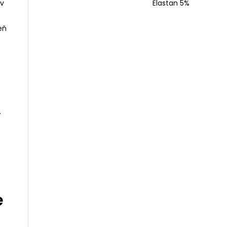
Elastan 5%
 v
eň
.
e